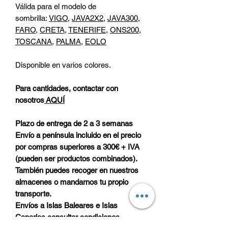
Válida para el modelo de
sombrilla:
VIGO
,
JAVA2X2
,
JAVA300
,
FARO
,
CRETA
,
TENERIFE
,
ONS200
,
TOSCANA
,
PALMA
,
EOLO
Disponible en varios colores.
Para cantidades, contactar con
nosotros
AQUÍ
Plazo de entrega de 2 a 3 semanas
Envío a península incluido en el precio
por compras superiores a 300€ + IVA
(pueden ser productos combinados).
También puedes recoger en nuestros
almacenes o mandarnos tu propio
transporte.
Envíos a Islas Baleares e Islas
Canarias consultar condiciones.